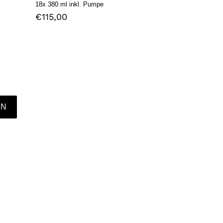
18x 380 ml inkl. Pumpe
Normaler
€115,00
Preis
EN