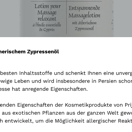
a
m
m
l
u
n
herischem Zypressenöl
g
:
 besten Inhaltsstoffe und schenkt Ihnen eine unver
 ewige Leben und wird insbesondere in Persien scho
resse hat anregende Eigenschaften.
uenden Eigenschaften der Kosmetikprodukte von Pri
 aus exotischen Pflanzen aus der ganzen Welt ge
h entwickelt, um die Möglichkeit allergischer Rea