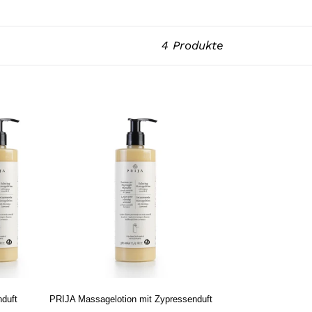
4 Produkte
PRIJA
Massagelotion
mit
Zypressenduft
18x
380
ml
inkl.
Pumpe
duft
PRIJA Massagelotion mit Zypressenduft