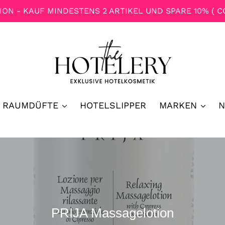
N - KAUF MINDESTENS 2 ARTIKEL UND SPARE 10% ( C
RAUMDÜFTE
HOTELSLIPPER
MARKEN
S
PRIJA Massagelotion