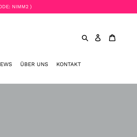
ODE: NIMM2 )
Suchen
Einloggen
Einkau
NEWS
ÜBER UNS
KONTAKT