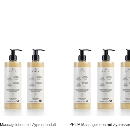
A
PRIJA
agelotion
Massagelotion
mit
essenduft
Zypressenduft
3x
380
ml
Massagelotion mit Zypressenduft
PRIJA Massagelotion mit Zypressen