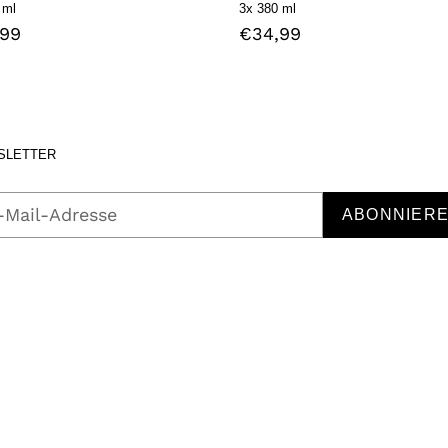
 ml
3x 380 ml
aler
,99
Normaler
€34,99
s
Preis
SLETTER
ABONNIER