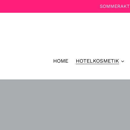
Direkt
SOMMERAKTIO
zum
Inhalt
HOME
HOTELKOSMETIK