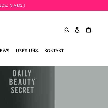
ODE: NIMM2 )
Suchen
Einloggen
Einkau
NEWS
ÜBER UNS
KONTAKT