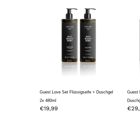
Guest
Gues
Love
Love
Set
XL
Flüssigseife
Set
+
Flüss
Duschgel
Dusc
2x
Body
480ml
3x
480
Guest Love Set Flüssigseife + Duschgel
Guest 
2x 480ml
Duschg
Normaler
€19,99
Norm
€29
Preis
Prei