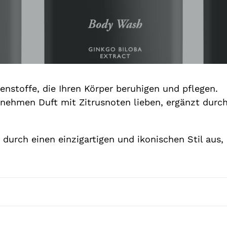
a
m
m
l
u
n
enstoffe, die Ihren Körper beruhigen und pflegen.
g
enehmen Duft mit Zitrusnoten lieben, ergänzt dur
:
durch einen einzigartigen und ikonischen Stil aus, 