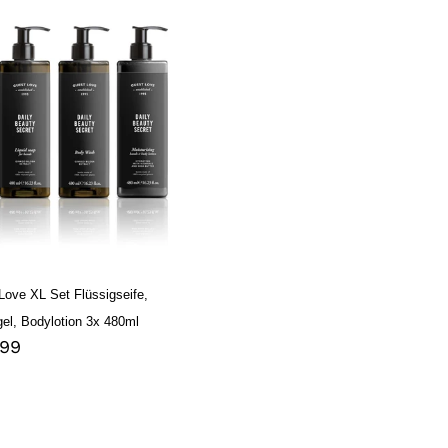
t
igseife,
hgel,
lotion
ml
Love XL Set Flüssigseife,
el, Bodylotion 3x 480ml
aler
,99
s