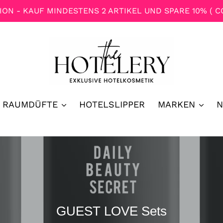
N - KAUF MINDESTENS 2 ARTIKEL UND SPARE 10% ( C
RAUMDÜFTE
HOTELSLIPPER
MARKEN
S
GUEST LOVE Sets